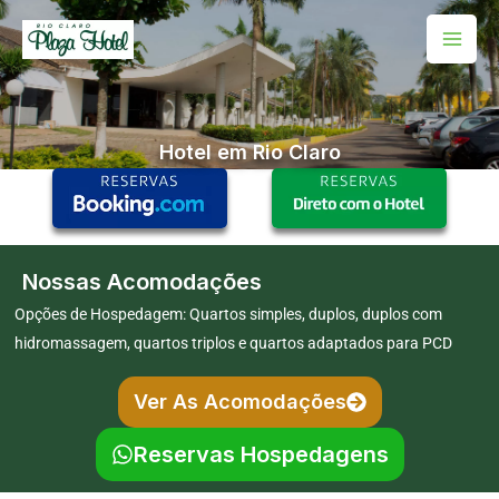
Ir
Mai
para
Men
o
conteúdo
Hotel em Rio Claro
Nossas Acomodações
Opções de Hospedagem: Quartos simples, duplos, duplos com
hidromassagem, quartos triplos e quartos adaptados para PCD
Ver As Acomodações
Reservas Hospedagens