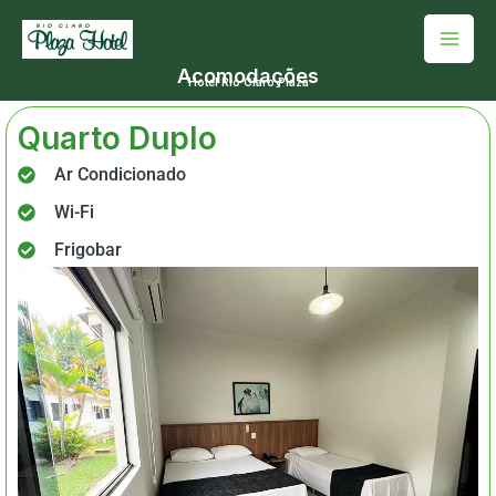
Ir
Mai
para
Men
Acomodações
o
Hotel Rio Claro Plaza
conteúdo
Quarto Duplo
Ar Condicionado
Wi-Fi
Frigobar